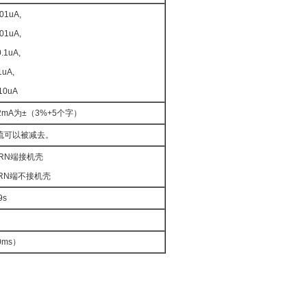
01uA,
01uA,
.1uA,
uA,
10uA
2mA为±（3%+5个字）
流可以被减去。
URN端接机壳
URN端不接机壳
9s
0ms）