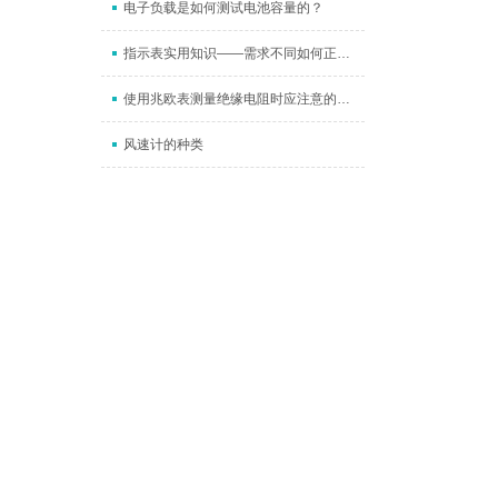
电子负载是如何测试电池容量的？
指示表实用知识——需求不同如何正确安装？这些注意事项要谨记
使用兆欧表测量绝缘电阻时应注意的问题
风速计的种类