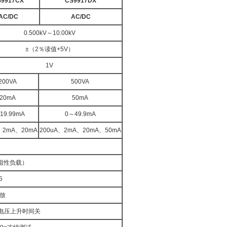
S9917CX
CS9917DX
AC/DC
AC/DC
0.500kV～10.00kV
±（2％读值+5V）
1V
200VA
500VA
20mA
50mA
19.99mA
0～49.9mA
、2mA、20mA
200uA、2mA、20mA、50mA
波
阻性负载）
5
功放
 0=电压上升时间关