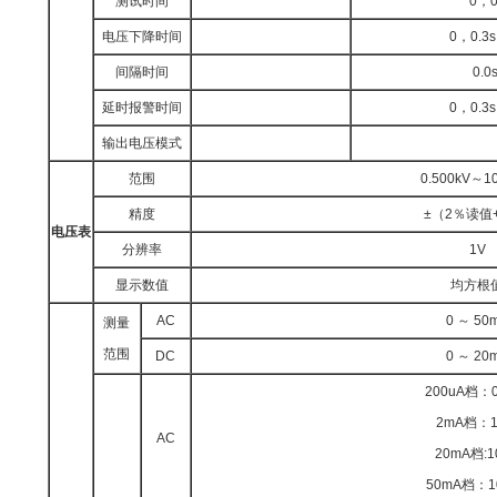
测试时间
0，0
电压下降时间
0，0.3
间隔时间
0.
延时报警时间
0，0.3
输出电压模式
范围
0.500kV～10
精度
±（2％读值
电压表
分辨率
1V
显示数值
均方根
AC
0 ～ 50
测量
范围
DC
0 ～ 20
200uA档：0
2mA档：1
AC
20mA档:1
50mA档：1