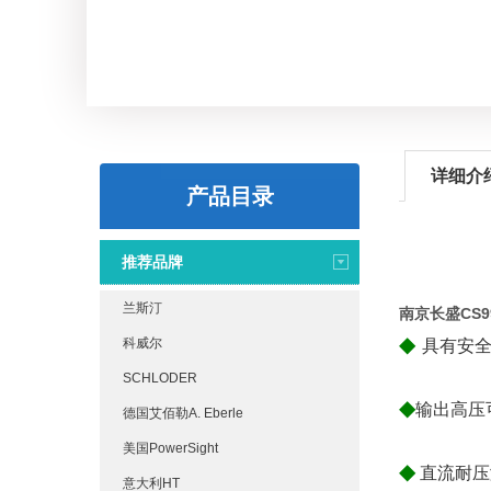
详细介
产品目录
推荐品牌
兰斯汀
南京长盛CS
◆
科威尔
具有安
SCHLODER
◆
输出高压可
德国艾佰勒A. Eberle
美国PowerSight
◆
直流耐压
意大利HT