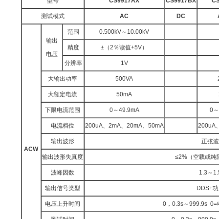
型号
CS9917AX
CS9917BX
C
测试模式
AC
DC
范围
0.500kV～10.00kV
输出
精度
±（2％读值+5V）
电压
分辨率
1V
大输出功率
500VA
大额定电流
50mA
下限电流范围
0～49.9mA
0～
电流档位
200uA、2mA、20mA、50mA
200uA
输出波形
正弦
ACW
输出波形失真度
≤2%（空载或纯
波峰因数
1.3～1.
输出信号类型
DDS+
电压上升时间
0，0.3s～999.9s