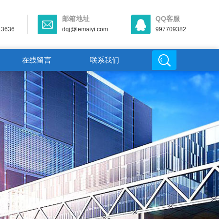
邮箱地址
QQ客服
13636
dqj@lemaiyi.com
997709382
在线留言
联系我们