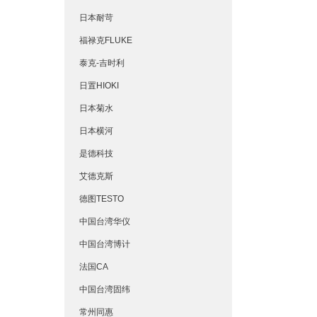
日本耐苛
福禄克FLUKE
泰克-吉时利
日置HIOKI
日本菊水
日本横河
是德科技
艾德克斯
德图TESTO
中国台湾华仪
中国台湾博计
法国CA
中国台湾固纬
常州同惠