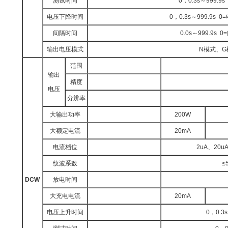
测试时间
0，0.3s～999.9
电压下降时间
0，0.3s～999.9s
间隔时间
0.0s～999.9s
输出电压模式
N模式、G
范围
输出
精度
电压
分辨率
大输出功率
200W
大额定电流
20mA
电流档位
2uA、20u
纹波系数
≤
DCW
放电时间
大充电电流
20mA
电压上升时间
0，0.3