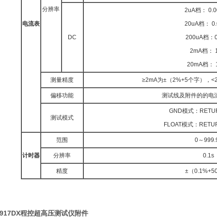
分辨率
2uA档： 0.0
电流表
20uA档： 0.
DC
200uA档：0
2mA档： 1
20mA档： 
测量精度
≥2mA为±（2%+5个字），<
偏移功能
测试线及附件的的电
GND模式：RET
测试模式
FLOAT模式：RET
范围
0～999.
计时器
分辨率
0.1s
精度
±（0.1%+5
9917DX程控超高压测试仪附件