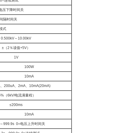
s 0=连续测试
 0=电压下降时间关
 0=间隔时间关
模式
0.500kV～10.00kV
±（2％读值+5V）
1V
100W
10mA
A、200uA、2mA、10mA(20mA)
5%（6kV/电流满量程）
≤200ms
10mA
s～999.9s 0=电压上升时间关