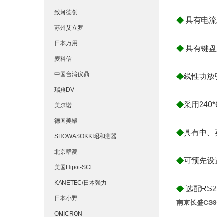
致河德创
◆
具有电流
苏州艾立罗
日本万用
◆
具有键盘
麦科信
◆
中国台湾仪鼎
线性功放驱
瑞典DV
◆
采用24
美尔诺
德国美翠
◆
具有中、
SHOWASOKKI昭和测器
北京群菱
◆
可预先设
美国Hipot-SCl
KANETEC/日本强力
◆
选配RS2
日本小野
南京长盛CS
OMICRON