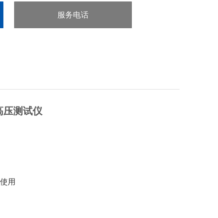
可防止测试线开路对被测元器件造成的误判
服务电话
：0755-29413636
超高压测试仪
源使用