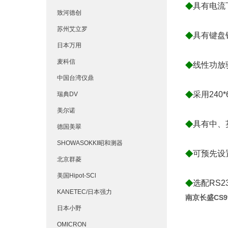
◆
具有电流
致河德创
苏州艾立罗
◆
具有键盘
日本万用
麦科信
◆
线性功放驱
中国台湾仪鼎
◆
采用24
瑞典DV
美尔诺
◆
具有中、
德国美翠
SHOWASOKKI昭和测器
◆
可预先设
北京群菱
美国Hipot-SCl
◆
选配RS2
KANETEC/日本强力
南京长盛CS
日本小野
OMICRON