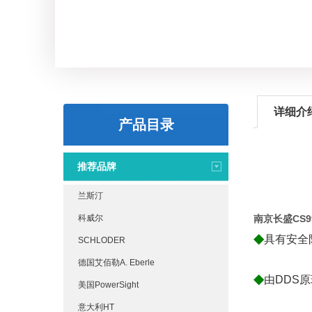
详细介
产品目录
推荐品牌
兰斯汀
科威尔
南京长盛CS
◆
具有安全
SCHLODER
德国艾佰勒A. Eberle
◆
由DDS
美国PowerSight
意大利HT