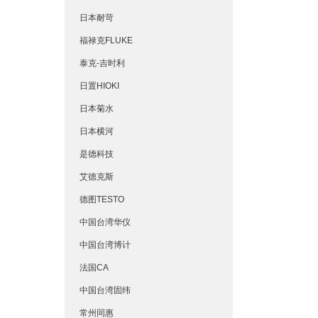
日本耐苛
福禄克FLUKE
泰克-吉时利
日置HIOKI
日本菊水
日本横河
是德科技
艾德克斯
德图TESTO
中国台湾华仪
中国台湾博计
法国CA
中国台湾固纬
常州同惠