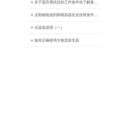
关于温升测试仪的工作条件你了解多少？
太阳能电池列阵模拟器在光伏研发中的作用：缩短测试周期，提升系统可靠性
示波器原理（一）
如何正确使用大电流发生器