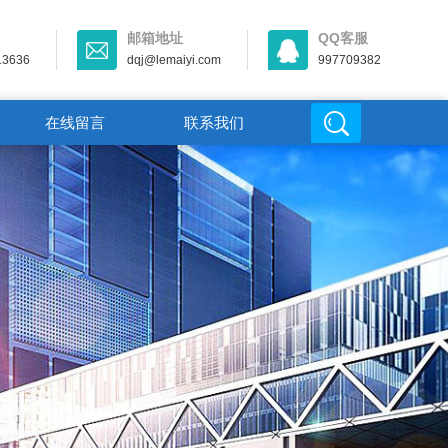
邮箱地址
QQ客服
13636
dqj@lemaiyi.com
997709382
在线留言
联系我们