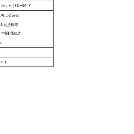
2mA为±（3%+5个字）
流可以被减去。
RN端接机壳
URN端不接机壳
s
0ms）