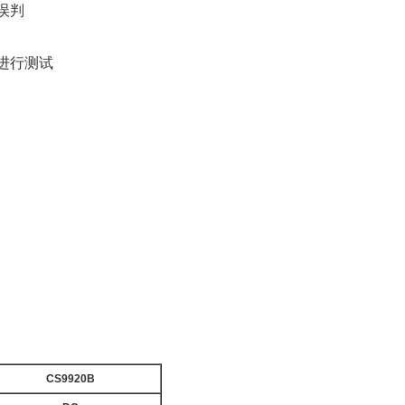
误判
进行测试
CS9920B