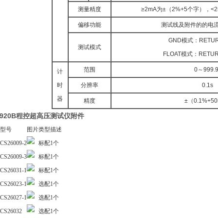
测量精度
≥2mA为±（2%+5个字），<
偏移功能
测试线及附件的的电
GND模式：RETU
测试模式
FLOAT模式：RET
范围
0～999.9
计
时
分辨率
0.1s
器
精度
±（0.1%+5
9920B程控超高压测试仪附件
型号
图片
类型
描述
CS26009-2
标配
1个
CS26009-3
标配
1个
CS26031-1
标配
1个
CS26023-1
选配
1个
CS26027-1
选配
1个
CS26032
选配
1个