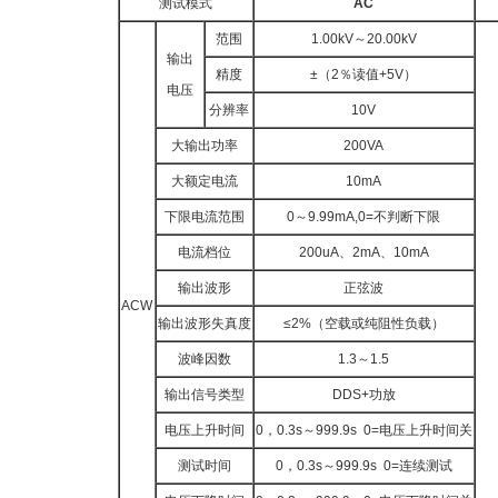
测试模式
AC
范围
1.00kV～20.00kV
输出
精度
±（2％读值+5V）
电压
分辨率
10V
大输出功率
200VA
大额定电流
10mA
下限电流范围
0～9.99mA,0=不判断下限
电流档位
200uA、2mA、10mA
输出波形
正弦波
ACW
输出波形失真度
≤2%（空载或纯阻性负载）
波峰因数
1.3～1.5
输出信号类型
DDS+功放
电压上升时间
0，0.3s～999.9s 0=电压上升时间关
测试时间
0，0.3s～999.9s 0=连续测试