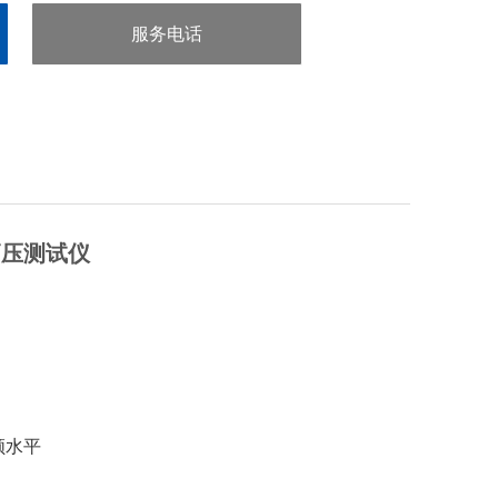
测试参数，保证被测体按照设定的参数进行测试
服务电话
：0755-29413636
高压测试仪
领水平