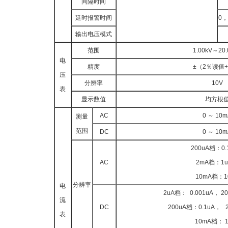
间隔时间
延时报警时间
0，
输出电压模式
范围
1.00kV～20.
电
精度
±（2％读值+
压
分辨率
10V
表
显示数值
均方根
AC
0 ～ 10
测量
范围
DC
0 ～ 10
200uA档：0.
AC
2mA档：1
10mA档：1
分辨率
电
2uA档： 0.001uA， 20
流
DC
200uA档：0.1uA， 
表
10mA档： 1