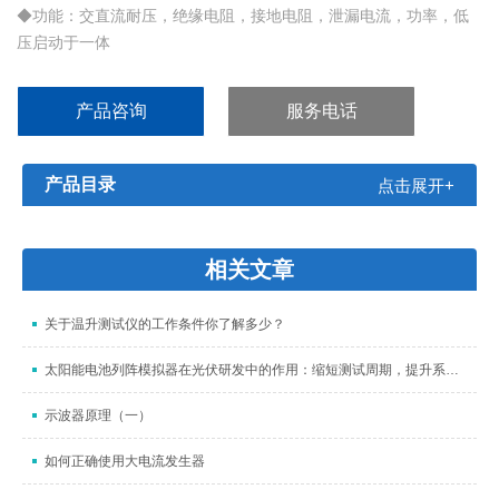
◆功能：交直流耐压，绝缘电阻，接地电阻，泄漏电流，功率，低
压启动于一体
◆采用DDS数字信号合成技术，产生精确，稳定，纯净，低失真的
正弦波信号
产品咨询
服务电话
◆泄漏测试时可显示功率
◆可调高压上升，下降时间，可适应不同测试对象要求
产品目录
点击展开+
相关文章
关于温升测试仪的工作条件你了解多少？
太阳能电池列阵模拟器在光伏研发中的作用：缩短测试周期，提升系统可靠性
示波器原理（一）
如何正确使用大电流发生器