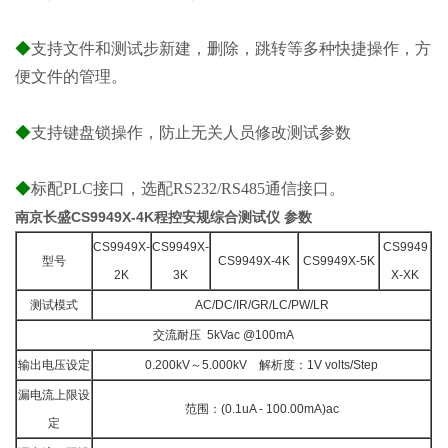
◆
支持文件和测试步新建，删除，跳转等多种快捷操作，方
便文件的管理。
◆
支持键盘锁操作，防止无关人员修改测试参数
◆
标配PLC接口，选配RS232/RS485通信接口。
南京长盛CS9949X-4K程控安规综合测试仪 参数
CS9949X-
CS9949X-
CS9949
型号
CS9949X-4K
CS9949X-5K
2K
3K
X-XK
测试模式
AC/DC/IR/GR/LC/PW/LR
交流耐压 5kVac @100mA
输出电压设定
0.200kV～5.000kV 解析度：1V volts/Step
漏电流上限设
范围：(0.1uA - 100.00mA)ac
定