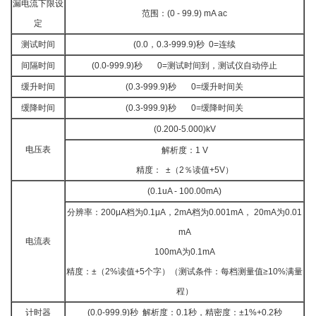
漏电流下限设
范围：(0 - 99.9) mA ac
定
测试时间
(0.0，0.3-999.9)秒 0=连续
间隔时间
(0.0-999.9)秒 0=测试时间到，测试仪自动停止
缓升时间
(0.3-999.9)秒 0=缓升时间关
缓降时间
(0.3-999.9)秒 0=缓降时间关
(0.200-5.000)kV
电压表
解析度：1 V
精度： ±（2％读值+5V）
(0.1uA - 100.00mA)
分辨率：200μA档为0.1μA，2mA档为0.001mA， 20mA为0.01
mA
电流表
100mA为0.1mA
精度：±（2%读值+5个字）（测试条件：每档测量值≥10%满量
程）
计时器
(0.0-999.9)秒 解析度：0.1秒，精密度：±1%+0.2秒