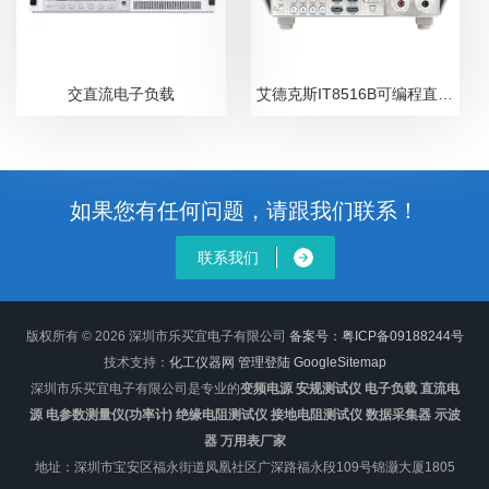
交直流电子负载
艾德克斯IT8516B可编程直流电子负载
如果您有任何问题，请跟我们联系！
联系我们
版权所有 © 2026 深圳市乐买宜电子有限公司
备案号：粤ICP备09188244号
技术支持：
化工仪器网
管理登陆
GoogleSitemap
深圳市乐买宜电子有限公司是专业的
变频电源 安规测试仪 电子负载 直流电
源 电参数测量仪(功率计) 绝缘电阻测试仪 接地电阻测试仪 数据采集器 示波
器 万用表厂家
地址：深圳市宝安区福永街道凤凰社区广深路福永段109号锦灏大厦1805