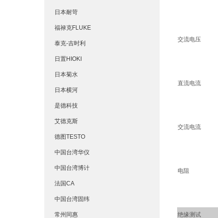
日本耐苛
福禄克FLUKE
交流电压
泰克-吉时利
日置HIOKI
日本菊水
直流电流
日本横河
是德科技
艾德克斯
交流电流
德图TESTO
中国台湾华仪
中国台湾博计
电阻
法国CA
中国台湾固纬
常州同惠
绝缘测试