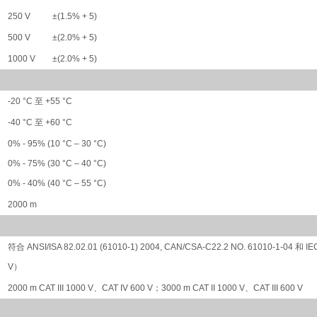
250 V
±(1.5% + 5)
500 V
±(2.0% + 5)
1000 V
±(2.0% + 5)
-20 °C 至 +55 °C
-40 °C 至 +60 °C
）
0% - 95% (10 °C – 30 °C)
0% - 75% (30 °C – 40 °C)
0% - 40% (40 °C – 55 °C)
2000 m
符合 ANSI/ISA 82.02.01 (61010-1) 2004, CAN/CSA-C22.2 NO. 61010-1-04 和 
V）
2000 m CAT III 1000 V、CAT IV 600 V；3000 m CAT II 1000 V、CAT III 600 V
格