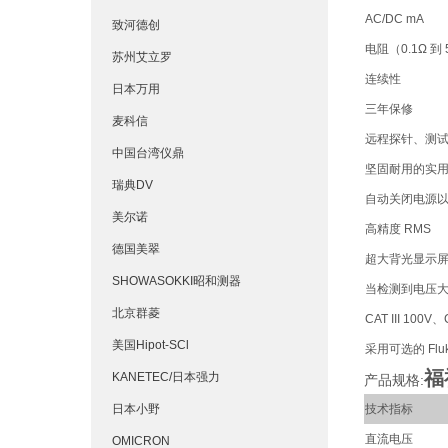
AC/DC mA
致河德创
电阻（0.1Ω 到
苏州艾立罗
连续性
日本万用
三年保修
麦科信
远程探针、测
中国台湾仪鼎
坚固耐用的实
瑞典DV
自动关闭电源
美尔诺
高精度 RMS
德国美翠
超大背光显示
SHOWASOKKI昭和测器
当检测到电压大
北京群菱
CAT III 100V
美国Hipot-SCl
采用可选的 Fl
福
KANETEC/日本强力
产品规格:
日本小野
技术指标
直流电压
OMICRON