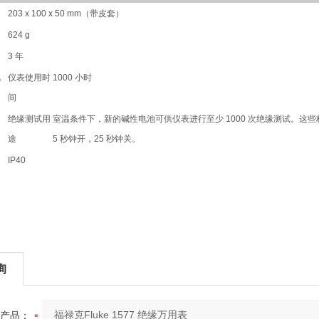
203 x 100 x 50 mm（带皮套）
624 g
3 年
电
仪表使用时
1000 小时
间
绝缘测试用
室温条件下，新的碱性电池可供仪表进行至少 1000 次绝缘测试。这些标准
途
5 秒钟开，25 秒钟关。
IP40
询
产品：