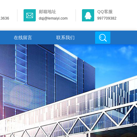
邮箱地址
QQ客服
13636
dqj@lemaiyi.com
997709382
在线留言
联系我们