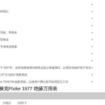
•
 50MΩ）
•
•
•
试导线、弹簧夹
•
用型硬盒
•
以节省电池电量
•
•
屏
•
于 30V 时，实时电路检测功能将会阻止绝缘测试，以更好地保护用户安全
•
、CAT IV 600V 测量类别
•
uke TPAKTM 磁悬系统，以便用户腾出双手处理其它工作
•
禄克Fluke 1577 绝缘万用表
大电压
1000 V