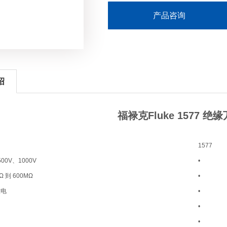
产品咨询
绍
福禄克Fluke 1577 绝
1577
00V、1000V
•
Ω 到 600MΩ
•
放电
•
•
•