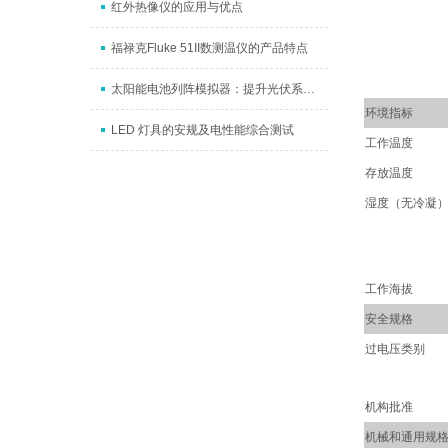
红外热像仪的应用与优点
福禄克Fluke 51II数测温仪的产品特点
太阳能电池列阵模拟器：提升光伏系统可靠性和稳定性的重要途径
环境指标
LED 灯具的安规及电性能综合测试
工作温度
存放温度
湿度（无冷凝
工作海拔
安全规格
过电压类别
机构批准
机械和通用规