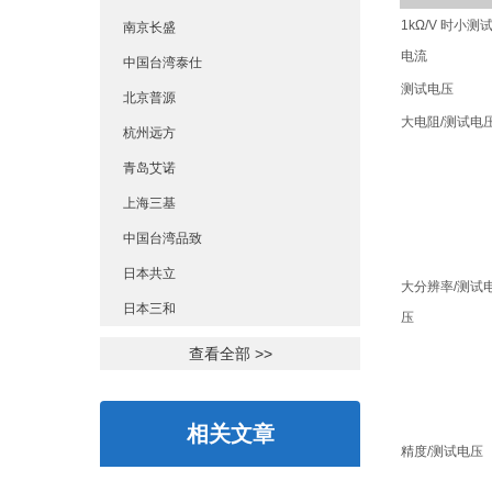
1kΩ/V 时小测
南京长盛
电流
中国台湾泰仕
测试电压
北京普源
大电阻/测试电
杭州远方
青岛艾诺
上海三基
中国台湾品致
日本共立
大分辨率/测试
日本三和
压
查看全部 >>
相关文章
精度/测试电压