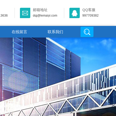
邮箱地址
QQ客服
13636
dqj@lemaiyi.com
997709382
在线留言
联系我们