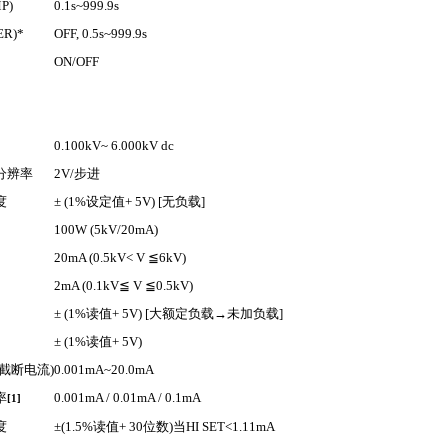
P)
0.1s~999.9s
ER)*
OFF, 0.5s~999.9s
ON/OFF
0.100kV~ 6.000kV dc
分辨率
2V/
步进
度
± (1%
设定值
+ 5V) [
无负载
]
100W (5kV/20mA)
20mA (0.5kV< V
≦
6kV)
2mA (0.1kV
≦
V
≦
0.5kV)
± (1%
读值
+ 5V) [
大额定负载
→
未加负载
]
± (1%
读值
+ 5V)
截断电流
)
0.001mA~20.0mA
率
0.001mA / 0.01mA / 0.1mA
[1]
度
±(1.5%
读值
+ 30
位数
)
当
HI SET<1.11mA