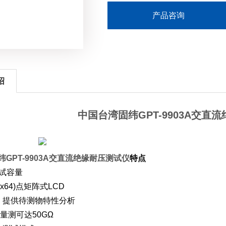
产品咨询
绍
中国台湾固纬GPT-9903A交直
GPT-9903A交直流绝缘耐压测试仪
特点
测试容量
0x64)点矩阵式LCD
, 提供待测物特性分析
量测可达50GΩ