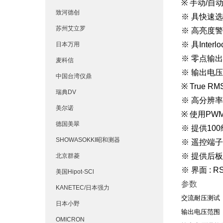
※ 手动/自
致河德创
※ 具快速
苏州艾立罗
※ 高亮度
※ 具Interl
日本万用
※ 零点输出
麦科信
※ 输出电
中国台湾仪鼎
※ True 
瑞典DV
※ 高分辨率:
美尔诺
※ 使用PW
德国美翠
※ 提供10
SHOWASOKKI昭和测器
※ 遥控端
※ 提供后
北京群菱
※ 界面 : RS-
美国Hipot-SCl
参数
KANETEC/日本强力
交流耐压测试
日本小野
输出电压范围
OMICRON