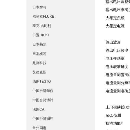
输出电压调整
日本耐苛
输出电压准确
福禄克FLUKE
大额定负载
泰克-吉时利
大额定电流
日置HIOKI
输出波形
日本菊水
输出电压频率
日本横河
电压变动率
是德科技
电压表准确度
艾德克斯
电流量测范围
(
德图TESTO
电流量测分辨
中国台湾华仪
电流量测准确
中国台湾博计
上
/
下限判定功
法国CA
ARC
侦测
中国台湾固纬
扫描功能
*
常州同惠