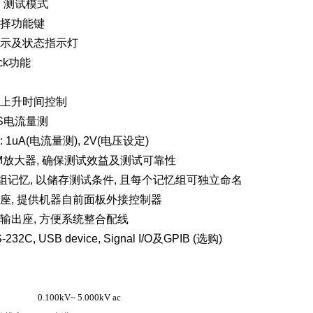
动 测试模式
选择功能键
警示及状态指示灯
ock功能
压上升时间控制
RMS电流量测
 1uA(电流量测), 2V(电压设定)
M放大器, 确保测试效益及测试可靠性
0组记忆, 以储存测试条件, 且每个记忆组可独立命名
子座, 提供机器自前面板外接控制器
板输出座, 方便系统整合配线
232C, USB device, Signal I/O及GPIB (选购)
0.100kV~ 5.000kV ac