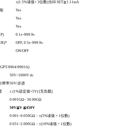
±(1.5%
读值
+ 3
位数
)
当
HI SET
≧
1.11mA
能
Yes
Yes
Yes
P)
0.1s~999.9s
ER)*
OFF, 0.5s~999.9s
ON/OFF
(GPT-9904/9903A)
50V~1000V dc
分辨率
50V/
步进
度
± (1%
设定值
+5V) [
无负载
]
0.001GΩ~ 50.00GΩ
50V
≦
V
≦
450V
0.001~0.050GΩ
：
±(5%
读值
+ 1
位数
)
0.051~2.000GΩ
：
±(10%
读值
+ 1
位数
)