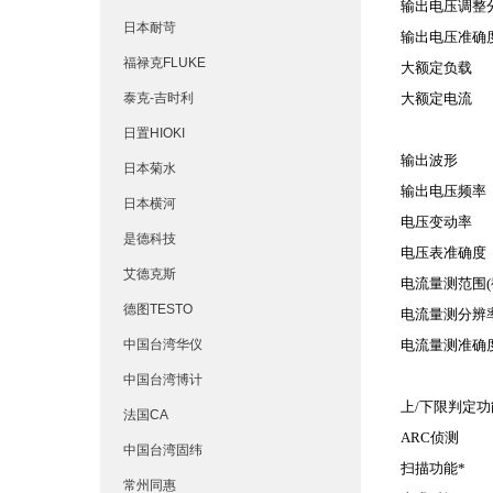
输出电压调整
日本耐苛
输出电压准确
福禄克FLUKE
大额定负载
泰克-吉时利
大额定电流
日置HIOKI
输出波形
日本菊水
输出电压频率
日本横河
电压变动率
是德科技
电压表准确度
艾德克斯
电流量测范围
(
德图TESTO
电流量测分辨
中国台湾华仪
电流量测准确
中国台湾博计
上
/
下限判定功
法国CA
ARC
侦测
中国台湾固纬
扫描功能
*
常州同惠