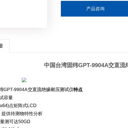
产品咨询
绍
中国台湾固纬GPT-9904A交直
GPT-9904A交直流绝缘耐压测试仪
特点
测试容量
0x64)点矩阵式LCD
, 提供待测物特性分析
量测可达50GΩ