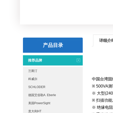
详细介
产品目录
推荐品牌
兰斯汀
中国台湾固纬
科威尔
※ 500VA
SCHLODER
※ 大型(24
德国艾佰勒A. Eberle
※ 扫描功能
美国PowerSight
※ 绝缘电阻
意大利HT