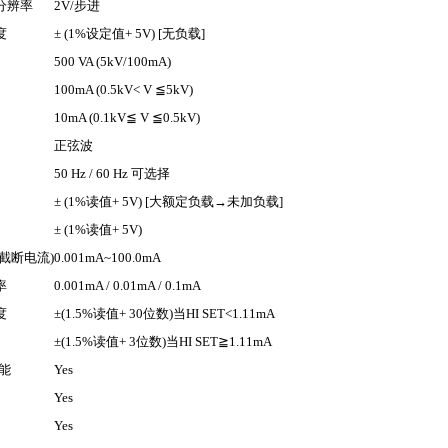
分辨率
2V/
步进
度
± (1%
设定值
+ 5V) [
无负载
]
500 VA (5kV/100mA)
100mA (0.5kV< V
≦
5kV)
10mA (0.1kV
≦
V
≦
0.5kV)
正弦波
50 Hz / 60 Hz
可选择
± (1%
读值
+ 5V) [
大额定负载
→
未加负载
]
± (1%
读值
+ 5V)
截断电流
)
0.001mA~100.0mA
率
0.001mA / 0.01mA / 0.1mA
度
±(1.5%
读值
+ 30
位数
)
当
HI SET<1.11mA
±(1.5%
读值
+ 3
位数
)
当
HI SET
≧
1.11mA
能
Yes
Yes
Yes