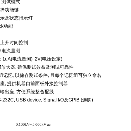
动 测试模式
选择功能键
警示及状态指示灯
ock功能
压上升时间控制
RMS电流量测
 1uA(电流量测), 2V(电压设定)
M放大器, 确保测试效益及测试可靠性
0组记忆, 以储存测试条件, 且每个记忆组可独立命名
子座, 提供机器自前面板外接控制器
板输出座, 方便系统整合配线
232C, USB device, Signal I/O及GPIB (选购)
0.100kV~ 5.000kV ac