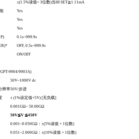
±(1.5%
读值
+ 3
位数
)
当
HI SET
≧
1.11mA
能
Yes
Yes
Yes
P)
0.1s~999.9s
ER)*
OFF, 0.5s~999.9s
ON/OFF
(GPT-9904/9903A)
50V~1000V dc
分辨率
50V/
步进
度
± (1%
设定值
+5V) [
无负载
]
0.001GΩ~ 50.00GΩ
50V
≦
V
≦
450V
0.001~0.050GΩ
：
±(5%
读值
+ 1
位数
)
0.051~2.000GΩ
：
±(10%
读值
+ 1
位数
)