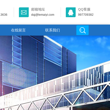
邮箱地址
QQ客服
13636
dqj@lemaiyi.com
997709382
在线留言
联系我们