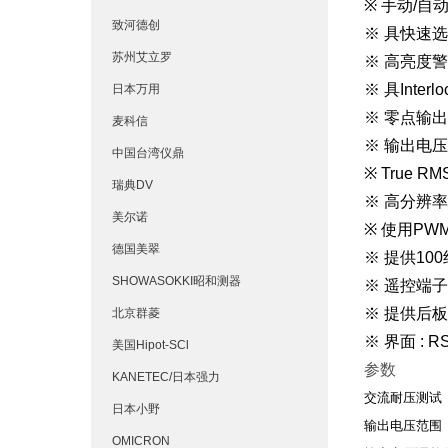
※ 手动/自
致河德创
※ 具快速
苏州艾立罗
※ 高亮度
※ 具Interl
日本万用
※ 零点输出
麦科信
※ 输出电
中国台湾仪鼎
※ True 
瑞典DV
※ 高分辨率:
美尔诺
※ 使用PW
德国美翠
※ 提供10
SHOWASOKKI昭和测器
※ 遥控端
※ 提供后
北京群菱
※ 界面 : RS-
美国Hipot-SCl
参数
KANETEC/日本强力
交流耐压测试
日本小野
输出电压范围
OMICRON