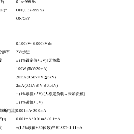
P)
0.1s~999.9s
ER)*
OFF, 0.5s~999.9s
ON/OFF
0.100kV~ 6.000kV dc
分辨率
2V/
步进
度
± (1%
设定值
+ 5V) [
无负载
]
100W (5kV/20mA)
20mA (0.5kV< V
≦
6kV)
2mA (0.1kV
≦
V
≦
0.5kV)
± (1%
读值
+ 5V) [
大额定负载
→
未加负载
]
± (1%
读值
+ 5V)
截断电流
)
0.001mA~20.0mA
率
0.001mA / 0.01mA / 0.1mA
[1]
度
±(1.5%
读值
+ 30
位数
)
当
HI SET<1.11mA