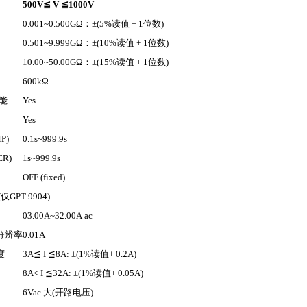
500V
≦
V
≦
1000V
0.001~0.500GΩ
：
±(5%
读值
+ 1
位数
)
0.501~9.999GΩ
：
±(10%
读值
+ 1
位数
)
10.00~50.00GΩ
：
±(15%
读值
+ 1
位数
)
600kΩ
能
Yes
Yes
P)
0.1s~999.9s
ER)
1s~999.9s
OFF (fixed)
(
仅
GPT-9904)
03.00A
~32.00A ac
分辨率
0.01A
度
3A
≦
I
≦
8A
: ±(1%
读值
+ 0.2A)
8A
< I
≦
32A
: ±(1%
读值
+ 0.05A)
6Vac
大
(
开路电压
)