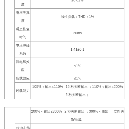
≤0.02%
度
电压失真
线性负载：THD＜1%
度
瞬态恢复
20ms
时间
电压波峰
1.41±0.1
系数
源电压效
≤1%
应
负载效应
≤1%
105%＜输出≤110% 15 秒关断输出 ；110%＜输出≤200%
过载能力
5 秒关断输出；
200%＜输出≤300% 2 秒关断输出 ；300%＜输出 立即关
断输出。
抗冲击能