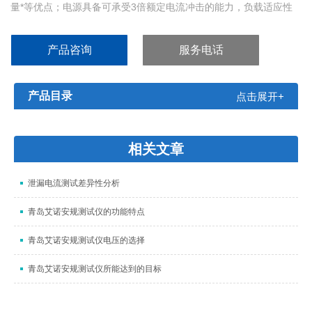
量*等优点；电源具备可承受3倍额定电流冲击的能力，负载适应性
强。 主要用于家电、电机及产线等应用场合，是满足传统行业基本
需求的电源解决方案及设备更新换代的电源替代方案。
产品咨询
服务电话
电源采用19寸标准机箱尺寸设计，体积小，接口丰富，可直接安装
于标准机柜内，满足测试、系统集成、产线等
产品目录
点击展开+
相关文章
泄漏电流测试差异性分析
青岛艾诺安规测试仪的功能特点
青岛艾诺安规测试仪电压的选择
青岛艾诺安规测试仪所能达到的目标