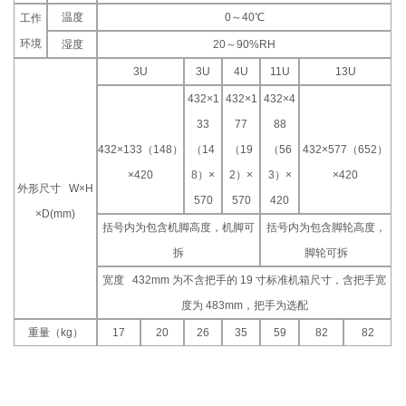
温度
0～40℃
工作
环境
湿度
20～90%RH
3U
3U
4U
11U
13U
432×1
432×1
432×4
33
77
88
432×133（148）
（14
（19
（56
432×577（652）
×420
8）×
2）×
3）×
×420
外形尺寸 W×H
570
570
420
×D(mm)
括号内为包含机脚高度，机脚可
括号内为包含脚轮高度，
拆
脚轮可拆
宽度 432mm 为不含把手的 19 寸标准机箱尺寸，含把手宽
度为 483mm，把手为选配
重量（kg）
17
20
26
35
59
82
82