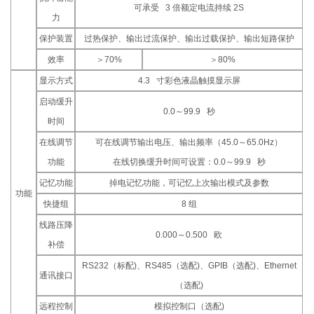
可承受 3 倍额定电流持续 2S
力
保护装置
过热保护、输出过流保护、输出过载保护、输出短路保护
效率
＞70%
＞80%
显示方式
4.3 寸彩色液晶触摸显示屏
启动缓升
0.0～99.9 秒
时间
在线调节
可在线调节输出电压、输出频率（45.0～65.0Hz）
功能
在线切换缓升时间可设置：0.0～99.9 秒
记忆功能
掉电记忆功能，可记忆上次输出模式及参数
功能
快捷组
8 组
线路压降
0.000～0.500 欧
补偿
RS232（标配)、RS485（选配)、GPIB（选配)、Ethernet
通讯接口
（选配)
远程控制
模拟控制口（选配)