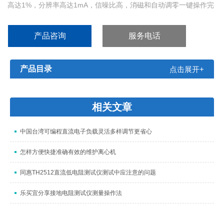
高达1%，分辨率高达1mA，信噪比高，消磁和自动调零一键操作完
成，过载保护，实现快速精准捕获电流波形。简单易用，采用标准
BNC接口设计，适用所有品牌示波器。
产品咨询
服务电话
产品目录
点击展开+
相关文章
中国台湾可编程直流电子负载灵活多样调节更省心
怎样方便快捷准确有效的维护离心机
同惠TH2512直流低电阻测试仪测试中应注意的问题
乐买宜分享接地电阻测试仪测量操作法