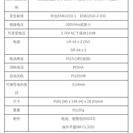
响
安全标准
符合
EN61010-1
、
EN61010-2-032
电路电压
300Vrms
或更小
可承受电压
3.7kV AC
下保持
1
分钟
电源
LR-44 x 2 (3V)
SR-44 x 2
电池寿命
约
15
小时
(
连续
)
消耗电流
约
5mA
自动关机
约
10
分钟
可测导体的直
大
24mm
径
尺寸
约
60 (W) x 149 (H) x 26 (D)mm
重量
约
120g
附件
电池、便携包
(93033)
操作手册
(IM CL320)