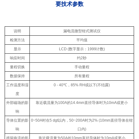
要技术参数
说明
漏电流微型钳式测试仪
检测方法
平均值
显示
LCD (
数字显示：
1999
计数
)
响应时间
约
2
秒
量程切换
手动量程
数据保持
所有量程
工作温度和湿
0 - 40
℃
，
85% RH
或以下
(
不结露
)
度
外部磁场的影
靠近载流量为
100A
的
14.4mm
直径导体时为
10mA
或更小
响
导体位置的影
0~50A
时在
5 dgt
以内，
50~200A
时为
2% (10mm
直径导体在钳
响
口内
)
残留电流的影
靠近载流量为
50A
的
10mm
直径导体时为
10mA
或更小