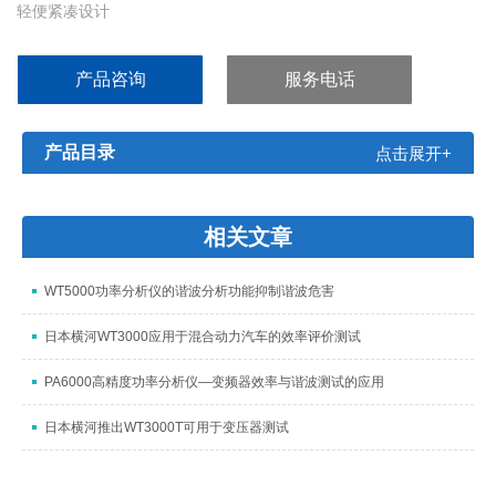
轻便紧凑设计
具有手动量程切换和自动关机功能
可测导体的直径能够到24mm
产品咨询
服务电话
平均值显示
产品目录
点击展开+
相关文章
WT5000功率分析仪的谐波分析功能抑制谐波危害
日本横河WT3000应用于混合动力汽车的效率评价测试
PA6000高精度功率分析仪—变频器效率与谐波测试的应用
日本横河推出WT3000T可用于变压器测试