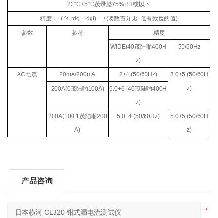
23°C±5°C
茂录艗
75%RH
或以下
精度：
±( % rdg + dgt) = ±(
读数百分比
+
低有效位的值
)
参数
参考
精度
WIDE(40
茂陆啪
400H
50/60Hz
z)
AC
电流
20mA/200mA
2+4 (50/60Hz)
3.0+5 (50/60H
z)
200A(0
茂陆啪
100A)
5.0+6 (40
茂陆啪
400H
z)
200A(100.1
茂陆啪
200
5.0+4 (50/60Hz)
5.0+5 (50/60H
A)
z)
产品咨询