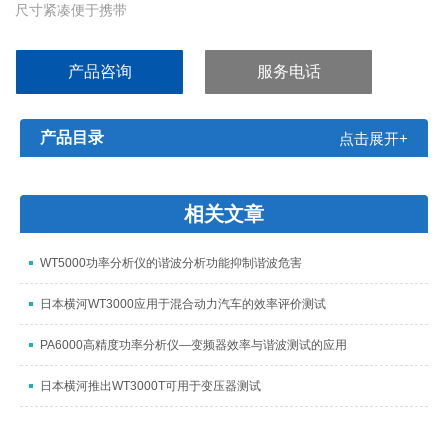
尺寸紧凑便于携带
大显示屏，方便查看
安全设计，允许测量20A以上的电流
产品咨询
服务电话
自动保持功能
产品目录
点击展开+
相关文章
WT5000功率分析仪的谐波分析功能抑制谐波危害
日本横河WT3000应用于混合动力汽车的效率评价测试
PA6000高精度功率分析仪—变频器效率与谐波测试的应用
日本横河推出WT3000T可用于变压器测试