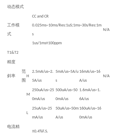
动态模式
CC and CR
工作模
0.025ms~10ms/Res:1uS;1ms~30s/Res:1m
N/A
式
s
1us/1ms±100ppm
T1&T2
精度
范
2.5mA/us~2.
5mA/us~5A/u
16mA/us~16
斜率
H
N/A
围
5A/us
s
A/us
250uA/us~25
500uA/us~50
1.6mA/us~1.
M
0mA/us
0mA/us
6A/us
25uA/us~25
50uA/us~50m
160uA/us~16
L
mA/us
A/us
0mA/us
电流精
±0.4%F.S.