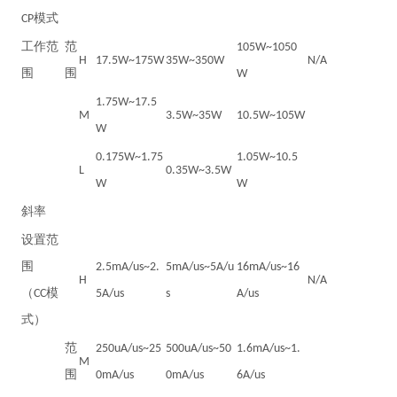
CP模式
工作范
范
105W~1050
H
17.5W~175W
35W~350W
N/A
围
围
W
1.75W~17.5
M
3.5W~35W
10.5W~105W
W
0.175W~1.75
1.05W~10.5
L
0.35W~3.5W
W
W
斜率
设置范
围
2.5mA/us~2.
5mA/us~5A/u
16mA/us~16
H
N/A
（CC模
5A/us
s
A/us
式）
范
250uA/us~25
500uA/us~50
1.6mA/us~1.
M
围
0mA/us
0mA/us
6A/us