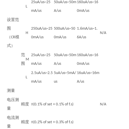
25uA/us~25
50uA/us~50m
160uA/us~16
L
mA/us
A/us
0mA/us
设置范
围
250uA/us~25
500uA/us~50
1.6mA/us~1.
H
N/A
（CR模
0mA/us
0mA/us
6A/us
式）
范
25uA/us~25
50uA/us~50m
160uA/us~16
M
围
mA/us
A/us
0mA/us
2.5uA/us~2.5
5uA/us~5mA/
16uA/us~16m
L
mA/us
us
A/us
测量
电压测
精度
±(0.1% of set + 0.1% of f.s)
N/A
量
电流测
精度
±(0.2% of set + 0.3% of f.s)
量