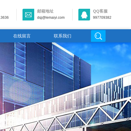
邮箱地址
QQ客服
13636
dqj@lemaiyi.com
997709382
在线留言
联系我们